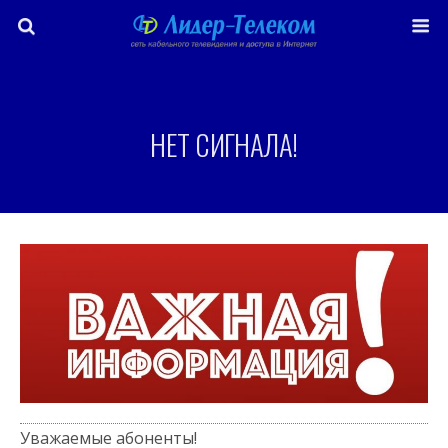
НЕТ СИГНАЛА!
Уважаемые абоненты!