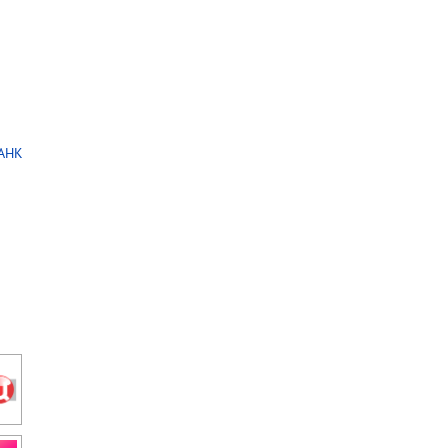
а
АНК